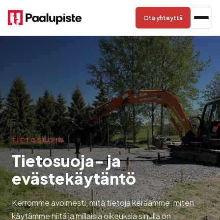
Ota yhteyttä
TIETOSUOJA
Tietosuoja- ja
evästekäytäntö
Kerromme avoimesti, mitä tietoja keräämme, miten
käytämme niitä ja millaisia oikeuksia sinulla on.