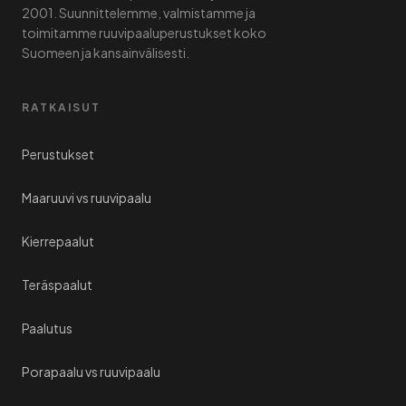
2001. Suunnittelemme, valmistamme ja
toimitamme ruuvipaaluperustukset koko
Suomeen ja kansainvälisesti.
RATKAISUT
Perustukset
Maaruuvi vs ruuvipaalu
Kierrepaalut
Teräspaalut
Paalutus
Porapaalu vs ruuvipaalu