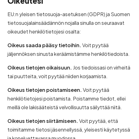
Oikeutesi
EU:n yleisen tietosuoja-asetuksen (GDPR) ja Suomen
tietosuojalainsäädännön nojalla sinulla on seuraavat
oikeudet henkilötietojesi osalta:
Oikeus saada pääsy tietoihin.
Voit pyytää
jäljennöksen sinusta keräämistämme henkilötiedoista.
Oikeus tietojen oikaisuun.
Jos tiedoissasi on virheitä
tai puutteita, voit pyytää niiden korjaamista.
Oikeus tietojen poistamiseen.
Voit pyytää
henkilötietojesi poistamista. Poistamme tiedot, ellei
meillä ole lakisääteistä velvollisuutta säilyttää niitä.
Oikeus tietojen siirtämiseen.
Voit pyytää, että
toimitamme tietosi jäsennellyssä, yleisesti käytetyssä
ja koneluettavassa muodossa.