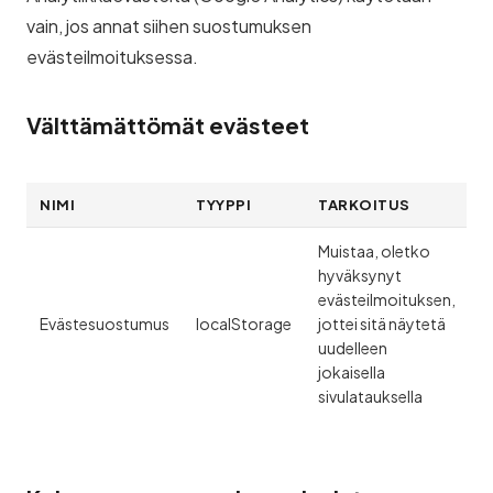
vain, jos annat siihen suostumuksen
evästeilmoituksessa.
Välttämättömät evästeet
NIMI
TYYPPI
TARKOITUS
K
Muistaa, oletko
hyväksynyt
evästeilmoituksen,
P
Evästesuostumus
localStorage
jottei sitä näytetä
(
uudelleen
t
jokaisella
sivulatauksella