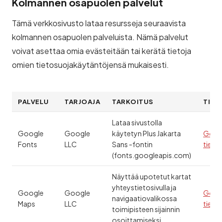
Kolmannen osapuolen palvelut
Tämä verkkosivusto lataa resursseja seuraavista
kolmannen osapuolen palveluista. Nämä palvelut
voivat asettaa omia evästeitään tai kerätä tietoja
omien tietosuojakäytäntöjensä mukaisesti.
PALVELU
TARJOAJA
TARKOITUS
TIET
Lataa sivustolla
Google
Google
käytetyn Plus Jakarta
Goog
Fonts
LLC
Sans -fontin
tieto
(fonts.googleapis.com)
Näyttää upotetut kartat
yhteystietosivulla ja
Google
Google
Goog
navigaatiovalikossa
Maps
LLC
tieto
toimipisteen sijainnin
osoittamiseksi