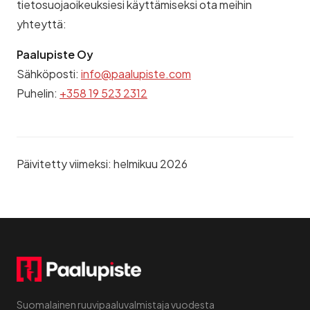
tietosuojaoikeuksiesi käyttämiseksi ota meihin
yhteyttä:
Paalupiste Oy
Sähköposti:
info@paalupiste.com
Puhelin:
+358 19 523 2312
Päivitetty viimeksi: helmikuu 2026
Suomalainen ruuvipaaluvalmistaja vuodesta