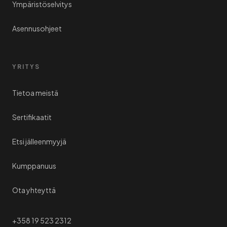
Ympäristöselvitys
Asennusohjeet
YRITYS
Tietoa meistä
Sertifikaatit
Etsi jälleenmyyjä
Kumppanuus
Ota yhteyttä
+358 19 523 2312