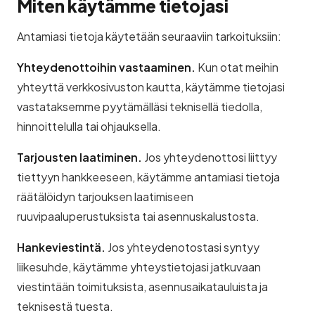
Miten käytämme tietojasi
Antamiasi tietoja käytetään seuraaviin tarkoituksiin:
Yhteydenottoihin vastaaminen.
Kun otat meihin
yhteyttä verkkosivuston kautta, käytämme tietojasi
vastataksemme pyytämälläsi teknisellä tiedolla,
hinnoittelulla tai ohjauksella.
Tarjousten laatiminen.
Jos yhteydenottosi liittyy
tiettyyn hankkeeseen, käytämme antamiasi tietoja
räätälöidyn tarjouksen laatimiseen
ruuvipaaluperustuksista tai asennuskalustosta.
Hankeviestintä.
Jos yhteydenotostasi syntyy
liikesuhde, käytämme yhteystietojasi jatkuvaan
viestintään toimituksista, asennusaikatauluista ja
teknisestä tuesta.