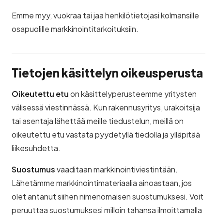
Emme myy, vuokraa tai jaa henkilötietojasi kolmansille
osapuolille markkinointitarkoituksiin.
Tietojen käsittelyn oikeusperusta
Oikeutettu etu
on käsittelyperusteemme yritysten
välisessä viestinnässä. Kun rakennusyritys, urakoitsija
tai asentaja lähettää meille tiedustelun, meillä on
oikeutettu etu vastata pyydetyllä tiedolla ja ylläpitää
liikesuhdetta.
Suostumus
vaaditaan markkinointiviestintään.
Lähetämme markkinointimateriaalia ainoastaan, jos
olet antanut siihen nimenomaisen suostumuksesi. Voit
peruuttaa suostumuksesi milloin tahansa ilmoittamalla