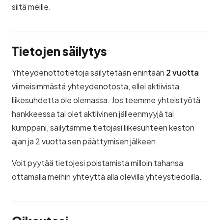
siitä meille.
Tietojen säilytys
Yhteydenottotietoja säilytetään enintään
2 vuotta
viimeisimmästä yhteydenotosta, ellei aktiivista
liikesuhdetta ole olemassa. Jos teemme yhteistyötä
hankkeessa tai olet aktiivinen jälleenmyyjä tai
kumppani, säilytämme tietojasi liikesuhteen keston
ajan ja 2 vuotta sen päättymisen jälkeen.
Voit pyytää tietojesi poistamista milloin tahansa
ottamalla meihin yhteyttä alla olevilla yhteystiedoilla.