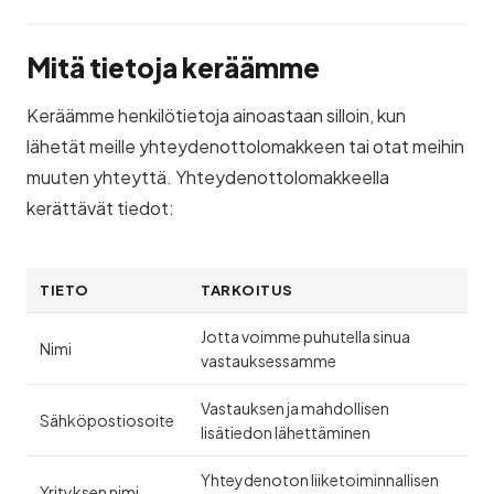
Mitä tietoja keräämme
Keräämme henkilötietoja ainoastaan silloin, kun
lähetät meille yhteydenottolomakkeen tai otat meihin
muuten yhteyttä. Yhteydenottolomakkeella
kerättävät tiedot:
TIETO
TARKOITUS
Jotta voimme puhutella sinua
Nimi
vastauksessamme
Vastauksen ja mahdollisen
Sähköpostiosoite
lisätiedon lähettäminen
Yhteydenoton liiketoiminnallisen
Yrityksen nimi