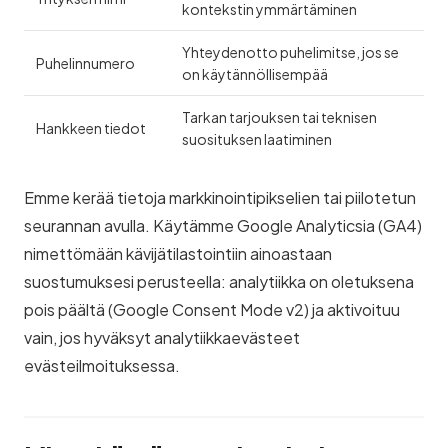
kontekstin ymmärtäminen
Yhteydenotto puhelimitse, jos se
Puhelinnumero
on käytännöllisempää
Tarkan tarjouksen tai teknisen
Hankkeen tiedot
suosituksen laatiminen
Emme kerää tietoja markkinointipikselien tai piilotetun
seurannan avulla. Käytämme Google Analyticsia (GA4)
nimettömään kävijätilastointiin ainoastaan
suostumuksesi perusteella: analytiikka on oletuksena
pois päältä (Google Consent Mode v2) ja aktivoituu
vain, jos hyväksyt analytiikkaevästeet
evästeilmoituksessa.