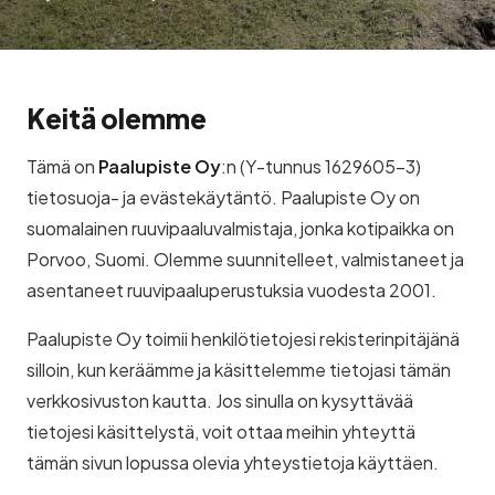
Keitä olemme
Tämä on
Paalupiste Oy
:n (Y-tunnus 1629605-3)
tietosuoja- ja evästekäytäntö. Paalupiste Oy on
suomalainen ruuvipaaluvalmistaja, jonka kotipaikka on
Porvoo, Suomi. Olemme suunnitelleet, valmistaneet ja
asentaneet ruuvipaaluperustuksia vuodesta 2001.
Paalupiste Oy toimii henkilötietojesi rekisterinpitäjänä
silloin, kun keräämme ja käsittelemme tietojasi tämän
verkkosivuston kautta. Jos sinulla on kysyttävää
tietojesi käsittelystä, voit ottaa meihin yhteyttä
tämän sivun lopussa olevia yhteystietoja käyttäen.