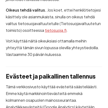
Oikeus tehdä valitus.
Jos koet, ettei henkilötietojesi
käsittely ole asianmukaista, sinulla on oikeus tehdä
valitus tietosuojavaltuutetulle (Tietosuojavaltuutetun
toimisto) osoitteessa
tietosuoja.fi
.
Voit käyttää näitä oikeuksiasi ottamalla meihin
yhteyttä tämän sivun lopussa olevilla yhteystiedoilla.
Vastaamme 30 päivän kuluessa.
Evästeet ja paikallinen tallennus
Tämä verkkosivusto käyttää evästeitä säästeliäästi.
Emme käytä markkinointievästeitä emmekä
kolmannen osapuolen mainosseurantaa.
Analytiikkaevästeitä (Google Analytics) käytetään