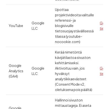
Upottaa
projektivideoita valituille
referenssi- ja
Google
Goog
YouTube
blogisivuille
LLC
tieto
tietosuojaystävällisessä
tilassa (youtube-
nocookie.com)
Kerää nimetöntä
kävijätilastoa sivuston
kehittämiseksi.
Google
Google
Aktivoituu vain, jos
Goog
Analytics
LLC
hyväksyt
tieto
(GA4)
analytiikkaevästeet
(Consent Mode v2,
oletuksena pois päältä)
Hallinnoi sivuston
mittaustageja. Ei aseta
Google