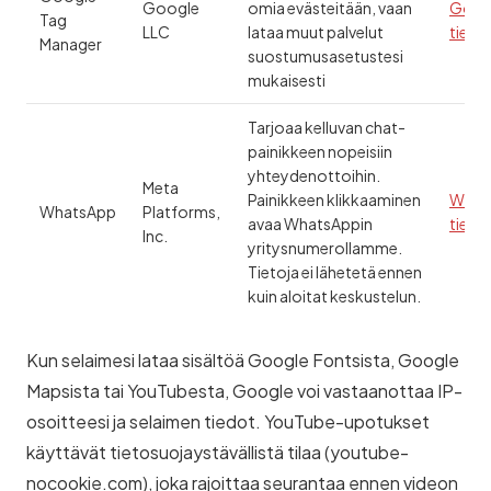
Google
omia evästeitään, vaan
Goog
Tag
LLC
lataa muut palvelut
tieto
Manager
suostumusasetustesi
mukaisesti
Tarjoaa kelluvan chat-
painikkeen nopeisiin
yhteydenottoihin.
Meta
Painikkeen klikkaaminen
What
WhatsApp
Platforms,
avaa WhatsAppin
tieto
Inc.
yritysnumerollamme.
Tietoja ei lähetetä ennen
kuin aloitat keskustelun.
Kun selaimesi lataa sisältöä Google Fontsista, Google
Mapsista tai YouTubesta, Google voi vastaanottaa IP-
osoitteesi ja selaimen tiedot. YouTube-upotukset
käyttävät tietosuojaystävällistä tilaa (youtube-
nocookie.com), joka rajoittaa seurantaa ennen videon