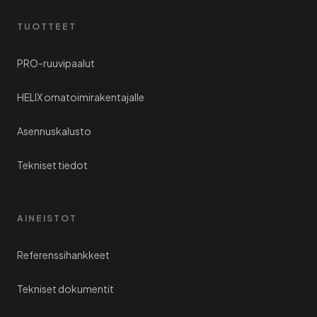
TUOTTEET
PRO-ruuvipaalut
HELIX omatoimirakentajalle
Asennuskalusto
Tekniset tiedot
AINEISTOT
Referenssihankkeet
Tekniset dokumentit