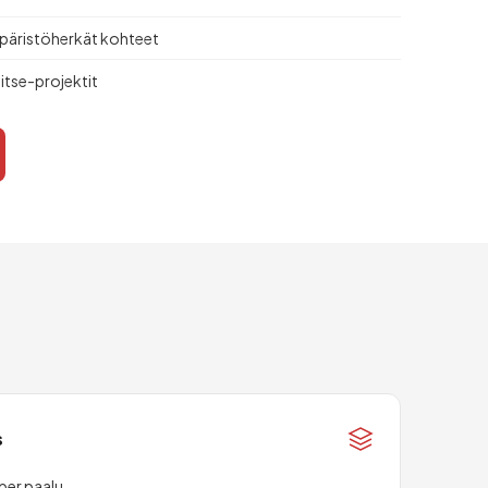
päristöherkät kohteet
itse-projektit
s
per paalu