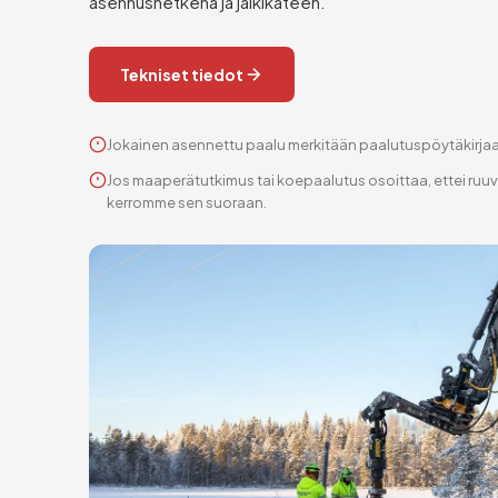
asennushetkenä ja jälkikäteen.
Tekniset tiedot
Jokainen asennettu paalu merkitään paalutuspöytäkirja
Jos maaperätutkimus tai koepaalutus osoittaa, ettei ruuv
kerromme sen suoraan.