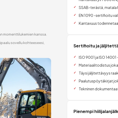
SSAB-terästä, matala hii
EN 1090 -sertifioitu va
Kantavuus todennetaa
an momenttilukemien kanssa.
ipaalu sovellu kohteeseesi,
Sertifioitu ja jäljitet
ISO 9001 ja ISO 14001 
Materiaalitodistus jok
Täysi jäljitettävyys r
Paalutuspöytäkirjat j
Tekninen dokumentaat
Pienempi hiilijalanjälk