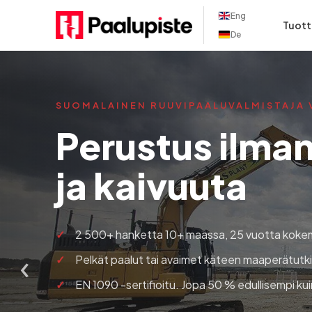
Eng
Tuott
De
SUOMALAINEN RUUVIPAALUVALMISTAJA 
Perustus ilma
ja kaivuuta
2 500+ hanketta 10+ maassa, 25 vuotta koke
‹
Pelkät paalut tai avaimet käteen maaperätu
EN 1090 -sertifioitu. Jopa 50 % edullisempi ku