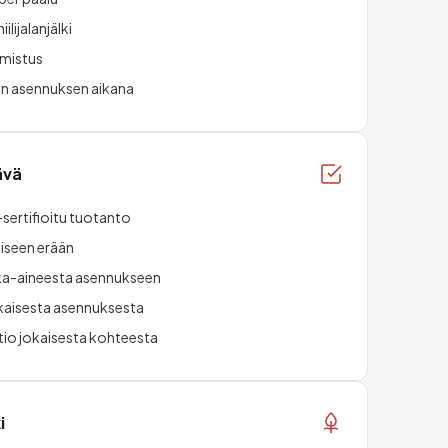
lijalanjälki
lmistus
n asennuksen aikana
tävä
-sertifioitu tuotanto
aiseen erään
aaka-aineesta asennukseen
okaisesta asennuksesta
io jokaisesta kohteesta
i