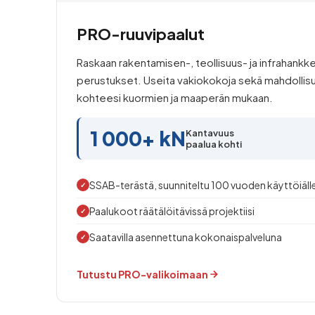
PRO-ruuvipaalut
Raskaan rakentamisen-, teollisuus- ja infrahan
perustukset. Useita vakiokokoja sekä mahdollisu
kohteesi kuormien ja maaperän mukaan.
1 000+ kN
Kantavuus
paalua kohti
SSAB-terästä, suunniteltu 100 vuoden käyttöiäll
✓
Paalukoot räätälöitävissä projektiisi
✓
Saatavilla asennettuna kokonaispalveluna
✓
Tutustu PRO-valikoimaan