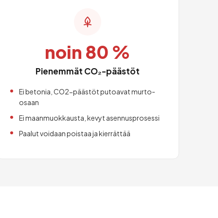
noin 80 %
Pienemmät CO₂-päästöt
Ei betonia, CO2-päästöt putoavat murto-
osaan
Ei maanmuokkausta, kevyt asennusprosessi
Paalut voidaan poistaa ja kierrättää