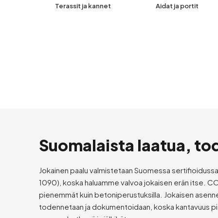
Terassit ja kannet
Aidat ja portit
Suomalaista laatua, to
Jokainen paalu valmistetaan Suomessa sertifioiduss
1090), koska haluamme valvoa jokaisen erän itse. 
pienemmät kuin betoniperustuksilla. Jokaisen asenn
todennetaan ja dokumentoidaan, koska kantavuus p