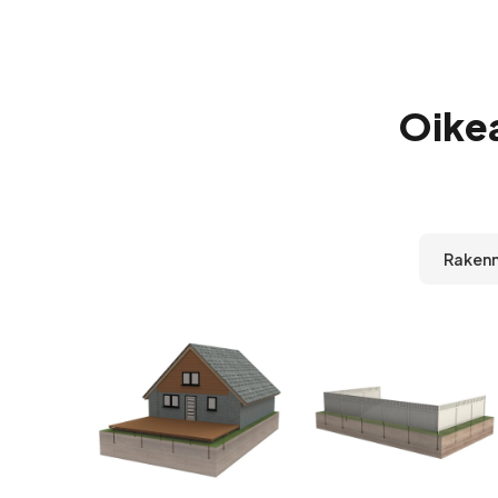
Oike
Raken