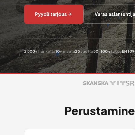
Pyydä tarjous
Varaa asiantunti
2 500+
hanketta
10+
maata
25
vuotta
50-100 v
takuu
EN 109
Perustaminen 