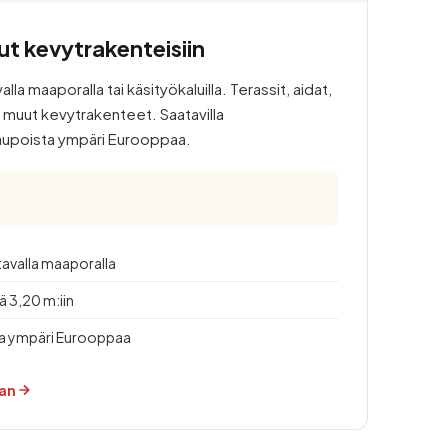
t kevytrakenteisiin
a maaporalla tai käsityökaluilla. Terassit, aidat,
ja muut kevytrakenteet. Saatavilla
kaupoista ympäri Eurooppaa.
tavalla maaporalla
ä 3,20 m:iin
ta ympäri Eurooppaa
aan