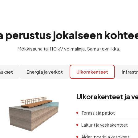
a perustus jokaiseen kohte
Mökkisauna tai 110 kV voimalinja. Sama tekniikka.
nukset
Energia ja verkot
Ulkorakenteet
Infrast
Ulkorakenteet ja v
Terassit ja patiot
Laiturit ja vesirakenteet
Aidat, portit ja katokset