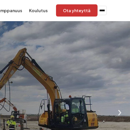
umppanuus
Koulutus
Ota yhteyttä
›