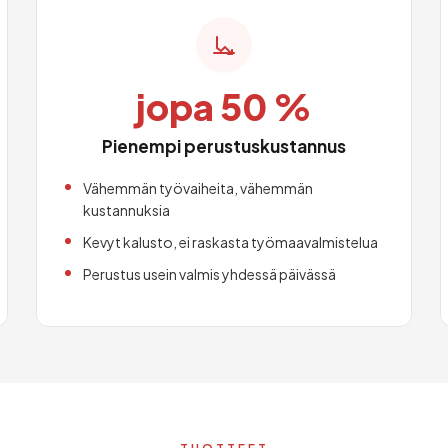
jopa 50 %
Pienempi perustuskustannus
Vähemmän työvaiheita, vähemmän
kustannuksia
Kevyt kalusto, ei raskasta työmaavalmistelua
Perustus usein valmis yhdessä päivässä