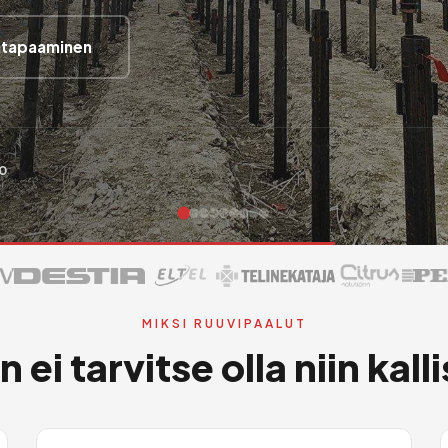
jatapaaminen
0
MIKSI RUUVIPAALUT
ei tarvitse olla
niin kall