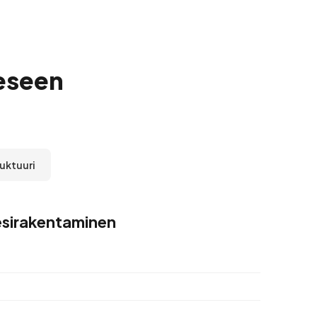
eseen
ruktuuri
esirakentaminen