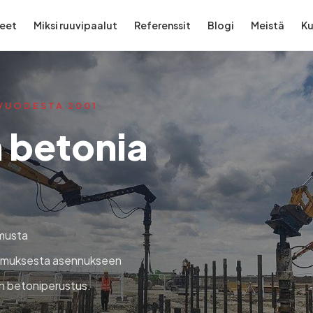
eet
Miksi ruuvipaalut
Referenssit
Blogi
Meistä
K
VUODESTA 2001
n betonia
musta
tkimuksesta asennukseen
in betoniperustus.