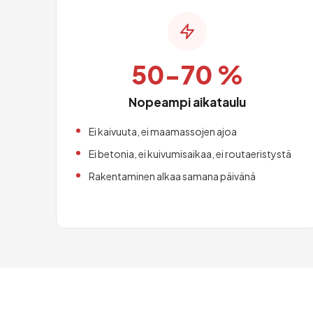
50-70 %
Nopeampi aikataulu
Ei kaivuuta, ei maamassojen ajoa
Ei betonia, ei kuivumisaikaa, ei routaeristystä
Rakentaminen alkaa samana päivänä