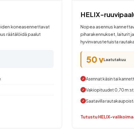
HELIX-ruuvipaalu
kkeiden koneasennettavat
Nopea asennus kannettavall
us räätälöidä paalut
piharakennukset, laiturit 
hyvinvarustetuista rauta
50 v
Laatutakuu
e
Asennat käsin tai kannet
✓
Vakiopituudet 0,70 m:st
✓
Saatavilla rautakaupois
✓
Tutustu HELIX-valikoim