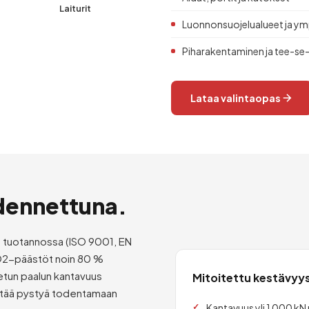
Laiturit
Luonnonsuojelualueet ja ym
Piharakentaminen ja tee-se-
Lataa valintaopas
dennettuna.
a tuotannossa (ISO 9001, EN
CO2-päästöt noin 80 %
etun paalun kantavuus
Mitoitettu kestävyy
itää pystyä todentamaan
Kantavuus yli 1 000 kN 